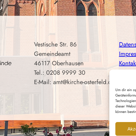
Vestische Str. 86
Daten
Gemeindeamt
Impre
46117 Oberhausen
Kontak
Tel.: 0208 9999 30
E-Mail: amt@kirche-osterfeld.de
Um dir ein o
Geräteinform
Technologien
dieser Websi
können besti
Akz