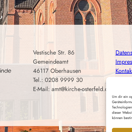
Vestische Str. 86
Daten
Gemeindeamt
Impre
46117 Oberhausen
Kontak
Tel.: 0208 9999 30
E-Mail: amt@kirche-osterfeld.de
Um dir ein o
Geräteinform
Technologien
dieser Websi
können besti